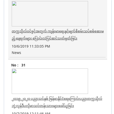
တက္ကသိုလ်ဝင်ခွင့်အတွက် ကျန်းမာရေးနှင့်မျက်စိစမ်းသပ်စစ်ဆေးမ
ည့် နေ့ရက်များ ပြောင်းလဲပြင်ဆင်သတ်မှတ်ခြင်း
10/6/2019 11:33:05 PM
News
31
၂၀၁၉-၂၀၂၀ ပညာသင်နှစ် မြန်မာနိုင်ငံရေကြောင်းပညာတက္ကသိုလ်
ဘွဲ့လွန်ဒီပလိုမာသင်တန်းသားများခေါ်ယူခြင်း
10/7/2019 12:11:46 AM