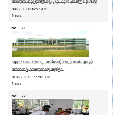
ဝင်ရောက် ယှဉ်ပြိုင်ခဲ့ပြီး ရွှေ (၂) ခု ၊ ငွေ (၁) နှင့် ကြေး (၅) ခု ရရှိ
8/8/2019 4:06:52 AM
News
21
Nippon Koei (Japan) မှ အလုပ်အကိုင်အခွင့်အလမ်းများနှင့်
ပတ်သက်၍ လာရောက်ဆွေးနွေးခြင်း
8/18/2019 11:22:01 PM
News
22