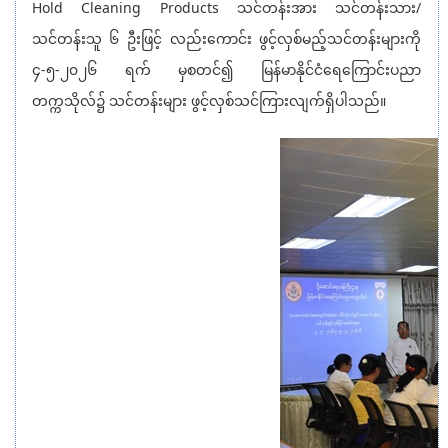
Hold Cleaning Products သင်တန်းအား သင်တန်းသား/
သင်တန်းသူ ၆ ဦးဖြင့် လည်းကောင်း ဖွင့်လှစ်မည့်သင်တန်းများကို
၄-၅-၂၀၂၆ ရက် မှစတင်၍ မြန်မာနိုင်ငံရေကြောင်းပညာ
တက္ကသိုလ်၌ သင်တန်းများ ဖွင့်လှစ်သင်ကြားလျက်ရှိပါသည်။