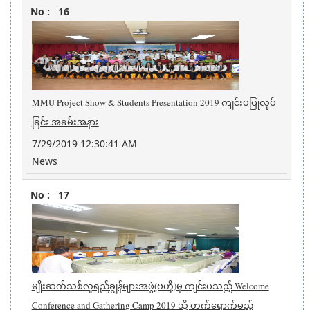
16
MMU Project Show & Students Presentation 2019 ကျင်းပပြုလုပ်
ခြင်း အခမ်းအနား
7/29/2019 12:30:41 AM
News
17
မျိုးဆက်သစ်လူရည်ချွန်များအဖွဲ့(ဗဟို)မှ ကျင်းပသည့် Welcome
Conference and Gathering Camp 2019 သို့ တက်ရောက်မည့်