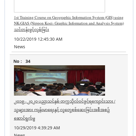
1st Training Course on Geographic Information System (GIS) using
NK-GIAS (Nippon Koei- Graphic Information and Analysis System)
သင်တန်းဖွင့်လှစ်ခြင်း
10/22/2019 12:45:30 AM
News
34
၂၀၁၉ - ၂၀၂၀ ပညာသင်နှစ် တက္ကသိုလ်ဝင်ခွင့်ရကျောင်းသား /
သူများအား ကျန်းမာရေးနှင့် လူတွေ့စစ်ဆေးခြင်းအစီအစဉ်
ဆောင်ရွက်မှု
10/29/2019 4:39:29 AM
News