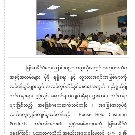
မြန်မာနိုင်ငံရေကြောင်းပညာတက္ကသိုလ်တွင် အလုပ်အကိုင်
အခွင့်အလမ်းများ ပိုမို ရရှိရေး နှင့် လူသားအရင်းအမြစ်များကို
လုပ်ငန်းခွင်များတွင် အလုပ်လုပ်ကိုင်နိုင်စေရေးအတွက် ရည်ရွယ်၍
သင်တန်းများ ဖွင့်လှစ် ဆောင်ရွက်လျက်ရှိရာ ဌာနတွင်း သင်တန်း
များဖြစ်သည့် အခြေခံဂဟေဆက်သင်တန်း ၊ အခြေခံအလုပ်ရုံ
လက်တွေ့ကျွမ်းကျင်မှုသင်တန်းနှင့် House Hold Cleaning
Products သင်တန်းများ၏ ဖွင့်ပွဲအခမ်းအနားကို မြန်မာနိုင်ငံ
ရေကြောင်း ပညာတက္ကသိုလ်၊အစည်းအဝေးခန်းမတွင် ၄-၅-၂၀၂၆