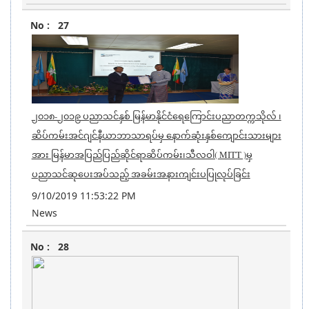
27
၂၀၁၈-၂၀၁၉ ပညာသင်နှစ် မြန်မာနိုင်ငံရေကြောင်းပညာတက္ကသိုလ် ၊
ဆိပ်ကမ်းအင်ဂျင်နီယာဘာသာရပ်မှ နောက်ဆုံးနှစ်ကျောင်းသားများ
အား မြန်မာအပြည်ပြည်ဆိုင်ရာဆိပ်ကမ်း၊သီလဝါ( MITT )မှ
ပညာသင်ဆုပေးအပ်သည့် အခမ်းအနားကျင်းပပြုလုပ်ခြင်း
9/10/2019 11:53:22 PM
News
28