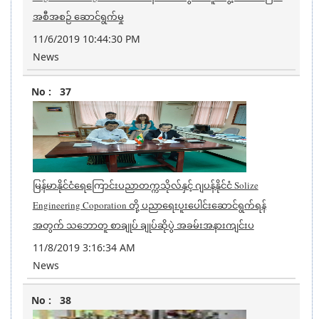
အစီအစဉ် ဆောင်ရွက်မှု
11/6/2019 10:44:30 PM
News
37
မြန်မာနိုင်ငံရေကြောင်းပညာတက္ကသိုလ်နှင့် ဂျပန်နိုင်ငံ Solize
Engineering Coporation တို့ ပညာရေးပူးပေါင်းဆောင်ရွက်ရန်
အတွက် သဘောတူ စာချုပ် ချုပ်ဆိုပွဲ အခမ်းအနားကျင်းပ
11/8/2019 3:16:34 AM
News
38