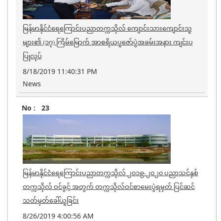
မြန်မာနိုင်ငံရေကြောင်းပညာတက္ကသိုလ် ကျောင်းသားကျောင်းသူ
များ၏ (၁၇) ကြိမ်မြောက် အာစရိယပူဇော်ပွဲအခမ်းအနား ကျင်းပ
ပြုလုပ်
8/18/2019 11:40:31 PM
News
23
မြန်မာနိုင်ငံရေကြောင်းပညာတက္ကသိုလ် ၂၀၁၉-၂၀၂၀ ပညာသင်နှစ်
တက္ကသိုလ် ဝင်ခွင့် အတွက် တက္ကသိုလ်ဝင်စာမေးပွဲရမှတ် ပြင်ဆင်
သတ်မှတ်ခေါ်ယူခြင်း
8/26/2019 4:00:56 AM