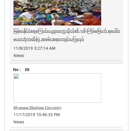
မြန်မာနိုင်ငံရေကြောင်းပညာတက္ကသိုလ်၏ (၁၆)ကြိမ်မြောက် စုပေါင်း
မဟာဘုံကထိန်ပွဲ အခမ်းအနားကျင်းပပြုလုပ်
11/8/2019 3:27:14 AM
News
39
Myanmar Maritime University
11/17/2019 10:46:33 PM
News