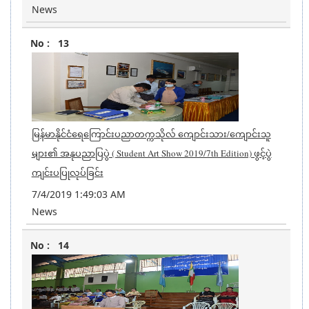
News
13
မြန်မာနိုင်ငံရေကြောင်းပညာတက္ကသိုလ် ကျောင်းသား/ကျောင်းသူ
များ၏ အနုပညာပြပွဲ ( Student Art Show 2019/7th Edition) ဖွင့်ပွဲ
ကျင်းပပြုလုပ်ခြင်း
7/4/2019 1:49:03 AM
News
14