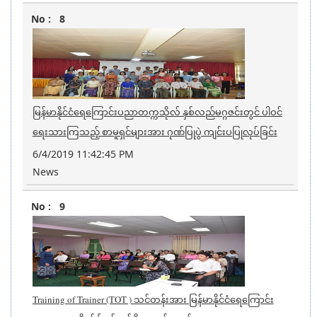
8
မြန်မာနိုင်ငံရေကြောင်းပညာတက္ကသိုလ် နှစ်လည်မဂ္ဂဇင်းတွင် ပါဝင်
ရေးသားကြသည့် စာမူရှင်များအား ဂုဏ်ပြုပွဲ ကျင်းပပြုလုပ်ခြင်း
6/4/2019 11:42:45 PM
News
9
Training of Trainer (TOT ) သင်တန်းအား မြန်မာနိုင်ငံရေကြောင်း