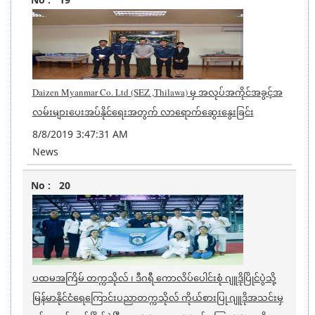
Daizen Myanmar Co. Ltd (SEZ ,Thilawa) မှ အလုပ်အကိုင်အခွင့်အ
လမ်းများပေးအပ်နိုင်ရေးအတွက် လာရောက်ဆွေးနွေးခြင်း
8/8/2019 3:47:31 AM
News
20
ပထမအကြိမ် တက္ကသိုလ် ၊ ဒီဂရီ ကောလိပ်ပေါင်းစုံ ဂျူဒိုပြိုင်ပွဲဲသို့
မြန်မာနိုင်ငံရေကြောင်းပညာတက္ကသိုလ် ကိုယ်စားပြု ဂျူဒိုအသင်းမှ