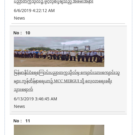
ပညာတက္ကသိုလ်၌ ဖွင့်လှစ်ပို့ချသည့် အခမ်းအနား
6/6/2019 4:22:12 AM
News
10
မြန်မာနိုင်ငံရေကြောင်းပညာတက္ကသိုလ်မှ ကျောင်းသားကျောင်းသူ
များ ကွန်တိန်နာရေယာဉ် MCC MERGUI သို့ လေ့လာရေးခရီး
သွားရောက်
6/13/2019 3:46:45 AM
News
11