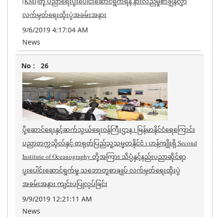
(KMI)တို့ ပညာရေးပူးပေါင်းဆောင်ရွက်ရန် နားလည်မှုစာချွန်လွှာ
လက်မှတ်ရေးထိုးပွဲအခမ်းအနား
9/6/2019 4:17:04 AM
News
26
ပို့ဆောင်ရေးနှင့်ဆက်သွယ်ရေးဝန်ကြီးဌာန ၊ မြန်မာနိုင်ငံရေကြောင်း
ပညာတက္ကသိုလ်နှင့် တရုတ်ပြည်သူ့သမ္မတနိုင်ငံ ၊ ဟန့်ကျိုးရှိ Second
Institute of Oceanography တို့အကြား သိပ္ပံနှင့်နည်းပညာဆိုင်ရာ
ပူးပေါင်းဆောင်ရွက်မှု သဘောတူစာချုပ် လက်မှတ်ရေးထိုးပွဲ
အခမ်းအနား ကျင်းပပြုလုပ်ခြင်း
9/9/2019 12:21:11 AM
News