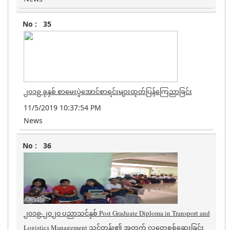
35
၂၀၁၉ ခုနှစ် စာမေးပွဲအောင်စာရင်းများထုတ်ပြန်ကြေညာခြင်း
11/5/2019 10:37:54 PM
News
36
၂၀၁၉-၂၀၂၀ ပညာသင်နှစ် Post Graduate Diploma in Transport and
Logistics Management သင်တန်း၏ အတွက် လူတွေ့စစ်ဆေးခြင်း