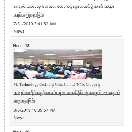
ကျောင်းသား /သူ များအား ထောက်ပံ့ငွေပေးအပ်ပွဲ အခမ်းအနား
ကျင်းပပြုလုပ်ခြင်း
7/31/2019 3:41:52 AM
News
18
MJ Technology Co.Ltd မှ Unix Co.,ltd (NYK Group) မှ
အလုပ်အကိုင်အခွင့်အလမ်းများပေးအပ်နိုင်ရေးအတွက် လာရောက်
ဆွေးနွေးခြင်း
8/6/2019 10:39:57 PM
News
19