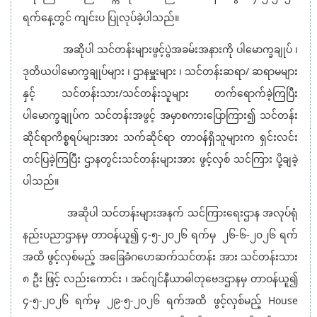
ရက်နေ့တွင် ကျင်းပ ပြုလုပ်ခဲ့ပါသည်။
အဆိုပါ သင်တန်းများဖွင့်ပွဲအခမ်းအနားကို ပါမောက္ခချုပ် ၊
ဒုတိယပါမောက္ခချုပ်များ ၊ ဌာနမှူးများ ၊ သင်တန်းဆရာ/ ဆရာမများ
နှင့် သင်တန်းသား/သင်တန်းသူများ တက်ရောက်ခဲ့ကြပြီး
ပါမောက္ခချုပ်က သင်တန်းအဖွင့် အမှာစကားပြောကြား၍ သင်တန်း
ဆိုင်ရာကိစ္စရပ်များအား သက်ဆိုင်ရာ တာဝန်ရှိသူများက ရှင်းလင်း
တင်ပြခဲ့ကြပြီး ဌာနတွင်းသင်တန်းများအား ဖွင့်လှစ် သင်ကြား ပို့ချခဲ့
ပါသည်။
အဆိုပါ သင်တန်းများအနက် သင်ကြားရေးဌာန အလုပ်ရုံ
နည်းပညာဌာနမှ တာဝန်ယူ၍ ၄-၅-၂၀၂၆ ရက်မှ ၂၆-၆-၂၀၂၆ ရက်
အထိ ဖွင့်လှစ်မည့် အခြေခံဂဟေဆက်သင်တန်း အား သင်တန်းသား
၈ ဦး ဖြင့် လည်းကောင်း ၊ အင်ဂျင်နီယာဓါတုဗေဒဌာနမှ တာဝန်ယူ၍
၄-၅-၂၀၂၆ ရက်မှ ၂၉-၅-၂၀၂၆ ရက်အထိ ဖွင့်လှစ်မည့် House