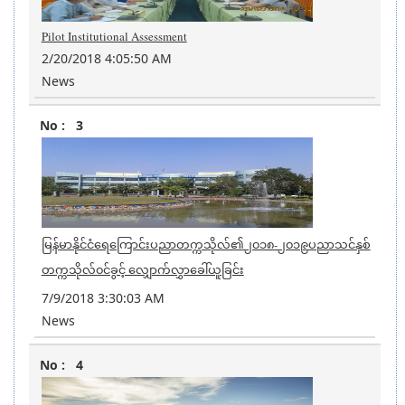
Pilot Institutional Assessment
2/20/2018 4:05:50 AM
News
3
မြန်မာနိုင်ငံရေကြောင်းပညာတက္ကသိုလ်၏၂၀၁၈-၂၀၁၉ပညာသင်နှစ်
တက္ကသိုလ်၀င်ခွင့် လျှောက်လွှာခေါ်ယူခြင်း
7/9/2018 3:30:03 AM
News
4