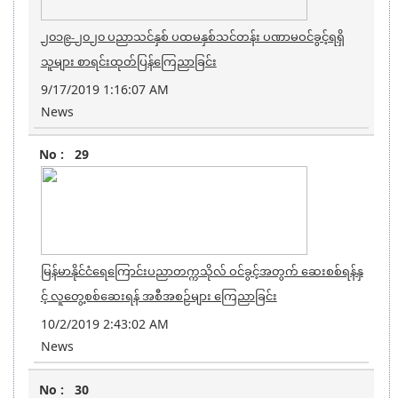
၂၀၁၉-၂၀၂၀ ပညာသင်နှစ် ပထမနှစ်သင်တန်း ပဏာမဝင်ခွင့်ရရှိ
သူများ စာရင်းထုတ်ပြန်ကြေညာခြင်း
9/17/2019 1:16:07 AM
News
29
မြန်မာနိုင်ငံရေကြောင်းပညာတက္ကသိုလ် ဝင်ခွင့်အတွက် ဆေးစစ်ရန်နှ
င့် လူတွေ့စစ်ဆေးရန် အစီအစဉ်များ ကြေညာခြင်း
10/2/2019 2:43:02 AM
News
30