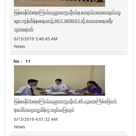
မြန်မာနိုင်ငံရေကြောင်းပညာတက္ကသိုလ်မှ ကျောင်းသားကျောင်းသူ
များ ကွန်တိန်နာရေယာဉ် MCC MERGUI သို့ လေ့လာရေးခရီး
သွားရောက်
6/13/2019 3:46:45 AM
News
11
မြန်မာနိုင်ငံရေကြောင်းပညာတက္ကသိုလ် ၏ ပဉ္စမအကြိမ်မြောက်
စုပေါင်းသွေးလှူဒါန်းပွဲ ကျင်းပပြုလုပ်
6/13/2019 4:01:32 AM
News