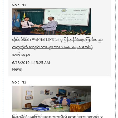
12
ထိုင်ဝမ်နိုင်ငံ ၊ WANHAI LINE Ltd မှ မြန်မာနိုင်ငံရေကြောင်းပညာ
တက္ကသိုလ် ကျောင်းသားများအား Scholarship ပေးအပ်ပွဲ
အခမ်းအနား
6/13/2019 4:15:25 AM
News
13
မြန်မာနိုင်ငံရေကြောင်းပညာတက္ကသိုလ် ကျောင်းသား/ကျောင်းသူ