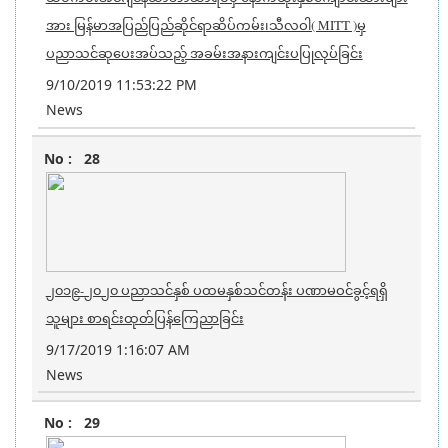
အား မြန်မာအပြည်ပြည်ဆိုင်ရာဆိပ်ကမ်း၊သီလဝါ( MITT )မှ
ပညာသင်ဆုပေးအပ်သည့် အခမ်းအနားကျင်းပပြုလုပ်ခြင်း
9/10/2019 11:53:22 PM
News
28
၂၀၁၉-၂၀၂၀ ပညာသင်နှစ် ပထမနှစ်သင်တန်း ပဏာမဝင်ခွင့်ရရှိ
သူများ စာရင်းထုတ်ပြန်ကြေညာခြင်း
9/17/2019 1:16:07 AM
News
29