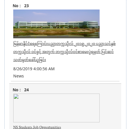
23
မြန်မာနိုင်ငံရေကြောင်းပညာတက္ကသိုလ် ၂၀၁၉-၂၀၂၀ ပညာသင်နှစ်
တက္ကသိုလ် ဝင်ခွင့် အတွက် တက္ကသိုလ်ဝင်စာမေးပွဲရမှတ် ပြင်ဆင်
သတ်မှတ်ခေါ်ယူခြင်း
8/26/2019 4:00:56 AM
News
24
NS Students Job Opportunities