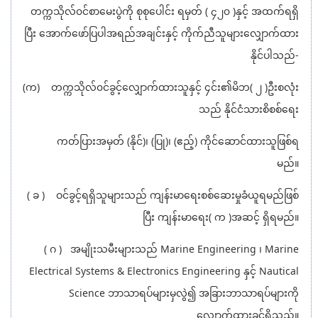
တက္ကသိုလ်၀င်စာမေးပွဲကို စုစုပေါင်း ရမှတ် ( ၄၂၀ )နှင့် အထက်ရရှိ
ပြီး အောက်ဖော်ပြပါအရည်အချင်းနှင့် ကိုက်ညီသူများလျှောက်ထား
နိုင်ပါသည်-
(က) တက္ကသိုလ်၀င်ခွင့်လျှောက်ထားသူနှင့် ၄င်း၏မိဘ( ၂ )ဦးစလုံး
သည် နိုင်ငံသားစိစစ်ရေး
ကတ်ပြားအမှတ် (နိုင်)၊ (ပြု)၊ (ဧည့်) ကိုင်ဆောင်ထားသူဖြစ်ရ
မည်။
( ခ ) ဝင်ခွင့်ရရှိသူများသည် ကျန်းမာရေးစစ်ဆေးမှုခံယူရမည်ဖြစ်
ပြီး ကျန်းမာရေး( က )အဆင့် ရှိရမည်။
( ဂ ) အမျိုးသမီးများသည် Marine Engineering ၊ Marine
Electrical Systems & Electronics Engineering နှင့် Nautical
Science ဘာသာရပ်များမှလွဲ၍ အခြားဘာသာရပ်များကို
လျှောက်ထားခွင့်ရှိသည်။