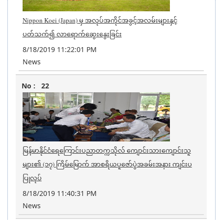
Nippon Koei (Japan) မှ အလုပ်အကိုင်အခွင့်အလမ်းများနှင့်
ပတ်သက်၍ လာရောက်ဆွေးနွေးခြင်း
8/18/2019 11:22:01 PM
News
22
မြန်မာနိုင်ငံရေကြောင်းပညာတက္ကသိုလ် ကျောင်းသားကျောင်းသူ
များ၏ (၁၇) ကြိမ်မြောက် အာစရိယပူဇော်ပွဲအခမ်းအနား ကျင်းပ
ပြုလုပ်
8/18/2019 11:40:31 PM
News