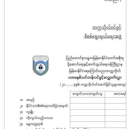
တက္ကသိုလ်ဝင်ခွင့်
စိစစ်ရွေးချယ်ရေးအဖွဲ့