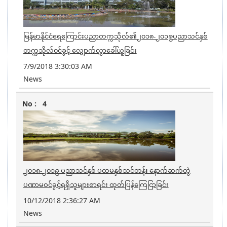
မြန်မာနိုင်ငံရေကြောင်းပညာတက္ကသိုလ်၏၂၀၁၈-၂၀၁၉ပညာသင်နှစ်
တက္ကသိုလ်၀င်ခွင့် လျှောက်လွှာခေါ်ယူခြင်း
7/9/2018 3:30:03 AM
News
4
၂၀၁၈-၂၀၁၉ ပညာသင်နှစ် ပထမနှစ်သင်တန်း နောက်ဆက်တွဲ
ပဏာမဝင်ခွင့်ရရှိသူများစာရင်း ထုတ်ပြန်ကြေငြာခြင်း
10/12/2018 2:36:27 AM
News