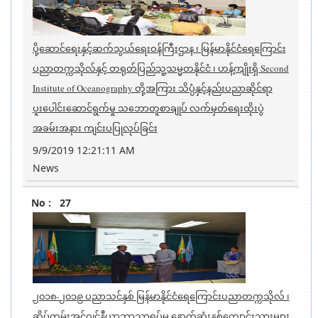
ပို့ဆောင်ရေးနှင့်ဆက်သွယ်ရေးဝန်ကြီးဌာန ၊ မြန်မာနိုင်ငံရေကြောင်း
ပညာတက္ကသိုလ်နှင့် တရုတ်ပြည်သူ့သမ္မတနိုင်ငံ ၊ ဟန့်ကျိုးရှိ Second
Institute of Oceanography တို့အကြား သိပ္ပံနှင့်နည်းပညာဆိုင်ရာ
ပူးပေါင်းဆောင်ရွက်မှု သဘောတူစာချုပ် လက်မှတ်ရေးထိုးပွဲ
အခမ်းအနား ကျင်းပပြုလုပ်ခြင်း
9/9/2019 12:21:11 AM
News
27
၂၀၁၈-၂၀၁၉ ပညာသင်နှစ် မြန်မာနိုင်ငံရေကြောင်းပညာတက္ကသိုလ် ၊
ဆိပ်ကမ်းအင်ဂျင်နီယာဘာသာရပ်မှ နောက်ဆုံးနှစ်ကျောင်းသားများ