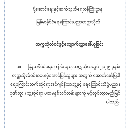
ပို့ဆောင်ရေးနှင့်ဆက်သွယ်ရေးဝန်ကြီးဌာန
မြန်မာနိုင်ငံရေကြောင်းပညာတက္ကသိုလ်
တက္ကသိုလ်၀င်ခွင့်လျှောက်လွှာခေါ်ယူခြင်း
၁။ မြန်မာနိုင်ငံရေကြောင်းပညာတက္ကသိုလ်တွင် ၂၀၂၅ ခုနှစ်၊
တက္ကသိုလ်ဝင်စာမေးပွဲအောင်မြင်သူများ အတွက် အောက်ဖော်ပြပါ
ရေကြောင်းဘက်ဆိုင်ရာအင်ဂျင်နီယာဘွဲ့နှင့် ရေကြောင်းသိပ္ပံပညာ (
ဂုဏ်ထူး ) ဘွဲ့ဆိုင်ရာ ပထမနှစ်သင်တန်းများကို ဖွင့်လှစ်သွားမည်ဖြစ်
ပါသည်-