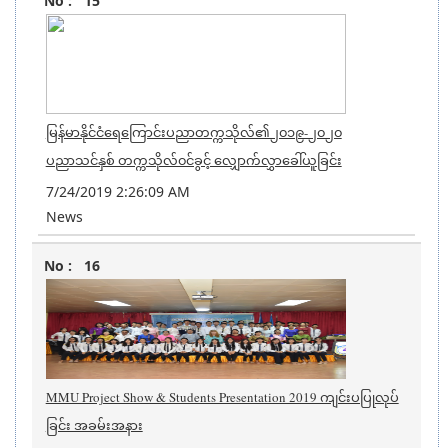
15
မြန်မာနိုင်ငံရေကြောင်းပညာတက္ကသိုလ်၏၂၀၁၉-၂၀၂၀
ပညာသင်နှစ် တက္ကသိုလ်၀င်ခွင့် လျှောက်လွှာခေါ်ယူခြင်း
7/24/2019 2:26:09 AM
News
16
MMU Project Show & Students Presentation 2019 ကျင်းပပြုလုပ်
ခြင်း အခမ်းအနား