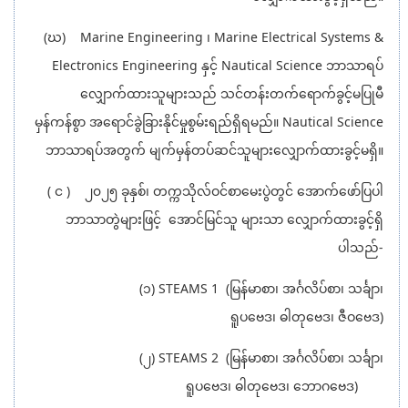
(ဃ) Marine Engineering ၊ Marine Electrical Systems &
Electronics Engineering နှင့် Nautical Science ဘာသာရပ်
လျှောက်ထားသူများသည် သင်တန်းတက်ရောက်ခွင့်မပြုမီ
မှန်ကန်စွာ အရောင်ခွဲခြားနိုင်မှုစွမ်းရည်ရှိရမည်။ Nautical Science
ဘာသာရပ်အတွက် မျက်မှန်တပ်ဆင်သူများလျှောက်ထားခွင့်မရှိ။
( င ) ၂၀၂၅ ခုနှစ်၊ တက္ကသိုလ်ဝင်စာမေးပွဲတွင် အောက်ဖော်ပြပါ
ဘာသာတွဲများဖြင့် အောင်မြင်သူ များသာ လျှောက်ထားခွင့်ရှိ
ပါသည်-
(၁) STEAMS 1 (မြန်မာစာ၊ အင်္ဂလိပ်စာ၊ သင်္ချာ၊
ရူပဗေဒ၊ ဓါတုဗေဒ၊ ဇီဝဗေဒ)
(၂) STEAMS 2 (မြန်မာစာ၊ အင်္ဂလိပ်စာ၊ သင်္ချာ၊
ရူပဗေဒ၊ ဓါတုဗေဒ၊ ဘောဂဗေဒ)