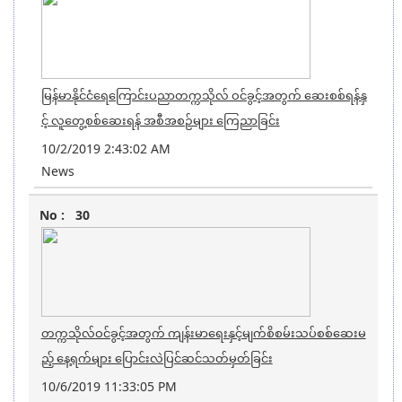
မြန်မာနိုင်ငံရေကြောင်းပညာတက္ကသိုလ် ဝင်ခွင့်အတွက် ဆေးစစ်ရန်နှ
င့် လူတွေ့စစ်ဆေးရန် အစီအစဉ်များ ကြေညာခြင်း
10/2/2019 2:43:02 AM
News
30
တက္ကသိုလ်ဝင်ခွင့်အတွက် ကျန်းမာရေးနှင့်မျက်စိစမ်းသပ်စစ်ဆေးမ
ည့် နေ့ရက်များ ပြောင်းလဲပြင်ဆင်သတ်မှတ်ခြင်း
10/6/2019 11:33:05 PM