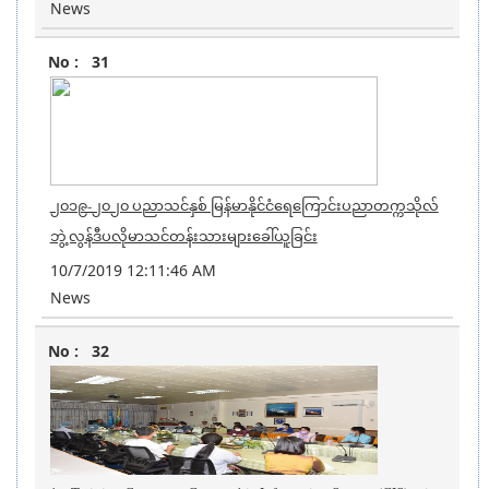
News
31
၂၀၁၉-၂၀၂၀ ပညာသင်နှစ် မြန်မာနိုင်ငံရေကြောင်းပညာတက္ကသိုလ်
ဘွဲ့လွန်ဒီပလိုမာသင်တန်းသားများခေါ်ယူခြင်း
10/7/2019 12:11:46 AM
News
32