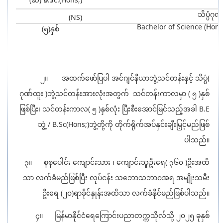
သိပ္ပံဂုဏ
(NS)
Bachelor of Science (Hono
(၅)နှစ်
၂။ အထက်ဖော်ပြပါ အင်ဂျင်နီယာဘွဲ့သင်တန်းနှင့် သိပ္ပံ(
ဂုဏ်ထူး )ဘွဲ့သင်တန်းအားလုံးအတွက် သင်တန်းကာလမှာ ( ၅ )နှစ်
ဖြစ်ပြီး၊ သင်တန်းကာလ( ၅ )နှစ်လုံး ပြီးစီးအောင်မြင်သည့်အခါ B.E
ဘွဲ့ / B.Sc(Hons;)ဘွဲ့တို့ကို တိုက်ရိုက်အပ်နှင်းချီးမြှင့်မည်ဖြစ်
ပါသည်။
၃။ စုစုပေါင်း ကျောင်းသား ၊ ကျောင်းသူဦးရေ( ၃၆၀ )ဦးအထိ
သာ လက်ခံမည်ဖြစ်ပြီး လုပ်ငန်း သဘောသဘာ၀အရ အမျိုးသမီး
ဦးရေ (၂၀)ရာခိုင်နှုန်းအထိသာ လက်ခံနိုင်မည်ဖြစ်ပါသည်။
၄။ မြန်မာနိုင်ငံရေကြောင်းပညာတက္ကသိုလ်သို့ ၂၀၂၅ ခုနှစ်