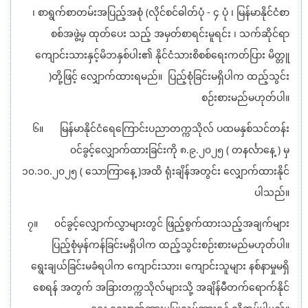
၊ စာရွက်စာတမ်းအပြည့်အစုံ (လိုင်စင်ဓါတ်ပုံ - ၄ ပုံ ၊ မြန်မာနိုင်ငံစာ
စစ်အဖွဲ့မှ ထုတ်ပေး သည့် အမှတ်စာရင်းမူရင်း ၊ သက်ဆိုင်ရာ
ကျောင်းသားနှင့်မိဘနှစ်ပါး၏ နိုင်ငံသားစိစစ်ရေးကတ်ပြား မိတ္တူ
)တို့ဖြင့် လျှောက်ထားရမည်။ ပြည့်စုံခြင်းမရှိပါက ထည့်သွင်း
စဉ်းစားမည်မဟုတ်ပါ။
၆။ မြန်မာနိုင်ငံရေကြောင်းပညာတက္ကသိုလ် ပထမနှစ်သင်တန်း
၀င်ခွင့်လျှောက်ထားခြင်းကို ၈.၉.၂၀၂၅ ( တနင်္လာနေ့ ) မှ
၁၀.၁၀.၂၀၂၅ ( သောကြာနေ့ )အထိ ရုံးချိန်အတွင်း လျှောက်ထားနိုင်
ပါသည်။
၇။ ၀င်ခွင့်လျှောက်လွှာများတွင် ဖြည့်စွက်ထားသည့်အချက်များ
ပြည့်စုံမှန်ကန်ခြင်းမရှိပါက ထည့်သွင်းစဉ်းစားမည်မဟုတ်ပါ။
ရွေးချယ်ခြင်းမခံရပါက ကျောင်းသား၊ ကျောင်းသူများ နစ်နာမှုမရှိ
စေရန် အတွက် အခြားတက္ကသိုလ်များသို့ အချိန်မီတက်ရောက်နိုင်