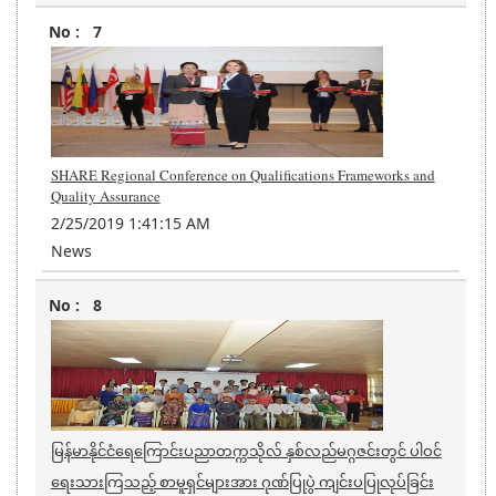
7
SHARE Regional Conference on Qualifications Frameworks and
Quality Assurance
2/25/2019 1:41:15 AM
News
8
မြန်မာနိုင်ငံရေကြောင်းပညာတက္ကသိုလ် နှစ်လည်မဂ္ဂဇင်းတွင် ပါဝင်
ရေးသားကြသည့် စာမူရှင်များအား ဂုဏ်ပြုပွဲ ကျင်းပပြုလုပ်ခြင်း