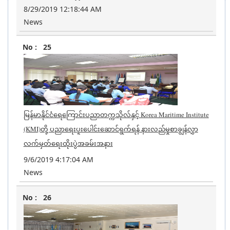
8/29/2019 12:18:44 AM
News
25
မြန်မာနိုင်ငံရေကြောင်းပညာတက္ကသိုလ်နှင့် Korea Maritime Institute
(KMI)တို့ ပညာရေးပူးပေါင်းဆောင်ရွက်ရန် နားလည်မှုစာချွန်လွှာ
လက်မှတ်ရေးထိုးပွဲအခမ်းအနား
9/6/2019 4:17:04 AM
News
26