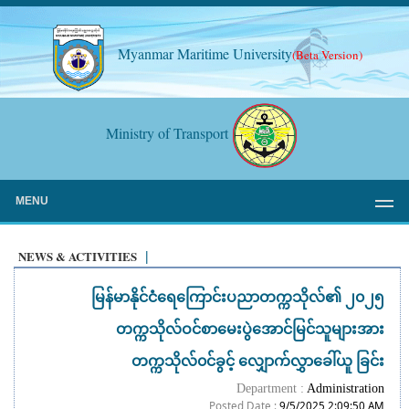
Myanmar Maritime University
(Beta Version)
Ministry of Transport
MENU
NEWS & ACTIVITIES
|
မြန်မာနိုင်ငံရေကြောင်းပညာတက္ကသိုလ်၏ ၂၀၂၅
တက္ကသိုလ်ဝင်စာမေးပွဲအောင်မြင်သူများအား
တက္ကသိုလ်၀င်ခွင့် လျှောက်လွှာခေါ်ယူ ခြင်း
Department :
Administration
Posted Date :
9/5/2025 2:09:50 AM