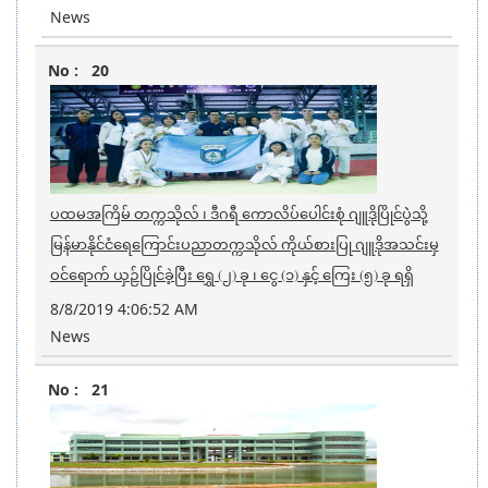
News
20
ပထမအကြိမ် တက္ကသိုလ် ၊ ဒီဂရီ ကောလိပ်ပေါင်းစုံ ဂျူဒိုပြိုင်ပွဲဲသို့
မြန်မာနိုင်ငံရေကြောင်းပညာတက္ကသိုလ် ကိုယ်စားပြု ဂျူဒိုအသင်းမှ
ဝင်ရောက် ယှဉ်ပြိုင်ခဲ့ပြီး ရွှေ (၂) ခု ၊ ငွေ (၁) နှင့် ကြေး (၅) ခု ရရှိ
8/8/2019 4:06:52 AM
News
21