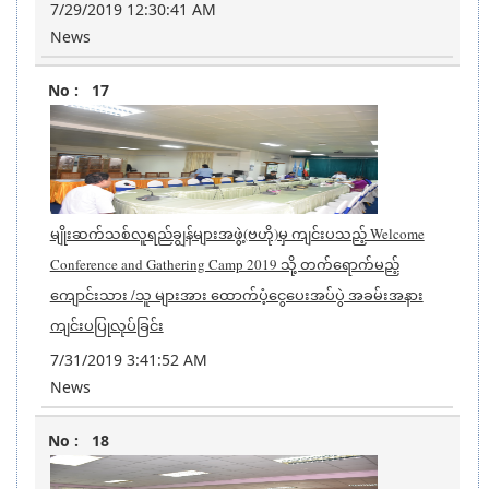
7/29/2019 12:30:41 AM
News
17
မျိုးဆက်သစ်လူရည်ချွန်များအဖွဲ့(ဗဟို)မှ ကျင်းပသည့် Welcome
Conference and Gathering Camp 2019 သို့ တက်ရောက်မည့်
ကျောင်းသား /သူ များအား ထောက်ပံ့ငွေပေးအပ်ပွဲ အခမ်းအနား
ကျင်းပပြုလုပ်ခြင်း
7/31/2019 3:41:52 AM
News
18