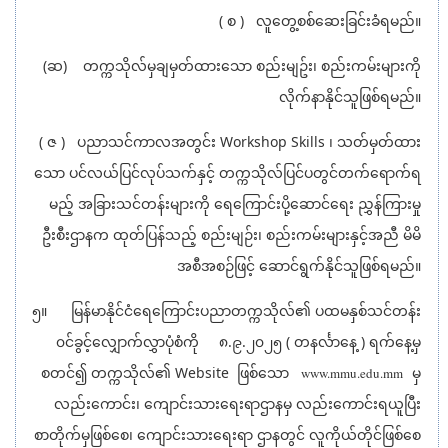
( စ ) လူတွေ့စစ်ဆေးခြင်းခံရမည်။
(ဆ) တက္ကသိုလ်မှချမှတ်ထားသော စည်းမျဥ်း၊ စည်းကမ်းများကို
လိုက်နာနိုင်သူဖြစ်ရမည်။
( ဇ ) ပညာသင်ကာလအတွင်း Workshop Skills ၊ သတ်မှတ်ထား
သော ပင်လယ်ပြင်လုပ်သက်နှင့် တက္ကသိုလ်ပြင်ပတွင်တက်ရောက်ရ
မည့် အခြားသင်တန်းများကို ရေကြောင်းပို့ဆောင်ရေး ညွှန်ကြားမှု
ဦးစီးဌာနက ထုတ်ပြန်သည့် စည်းမျဉ်း၊ စည်းကမ်းများနှင့်အညီ မိမိ
အစီအစဉ်ဖြင့် ဆောင်ရွက်နိုင်သူဖြစ်ရမည်။
၅။ မြန်မာနိုင်ငံရေကြောင်းပညာတက္ကသိုလ်၏ ပထမနှစ်သင်တန်း
၀င်ခွင့်လျှောက်လွှာပုံစံကို ၈.၉.၂၀၂၅ ( တနင်္လာနေ့ ) ရက်နေ့မှ
စတင်၍ တက္ကသိုလ်၏ Website ဖြစ်သော
မှ
www.mmu.edu.mm
လည်းကောင်း၊ ကျောင်းသားရေးရာဌာနမှ လည်းကောင်းရယူပြီး
စာတိုက်မှဖြစ်စေ၊ ကျောင်းသားရေးရာ ဌာနတွင် လူကိုယ်တိုင်ဖြစ်စေ