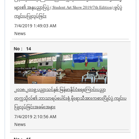
များ၏ အနုပညာပြပွဲ ( Student Art Show 2019/7th Edition) ဖွင့်ပွဲ
ကျင်းပပြုလုပ်ခြင်း
7/4/2019 1:49:03 AM
News
14
၂၀၁၈-၂၀၁၉ ပညာသင်နှစ် မြန်မာနိုင်ငံရေကြောင်းပညာ
တက္ကသိုလ်၏ ဘာသာရပ်ပေါင်းစုံ မိုးရာသီအားကစားပြိုင်ပွဲ ကျင်းပ
ပြုလုပ်ခြင်းအခမ်းအနား
7/4/2019 2:10:56 AM
News