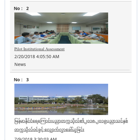
2
Pilot Institutional Assessment
2/20/2018 4:05:50 AM
News
3
မြန်မာနိုင်ငံရေကြောင်းပညာတက္ကသိုလ်၏၂၀၁၈-၂၀၁၉ပညာသင်နှစ်
တက္ကသိုလ်၀င်ခွင့် လျှောက်လွှာခေါ်ယူခြင်း
7/9/2018 3:30:03 AM