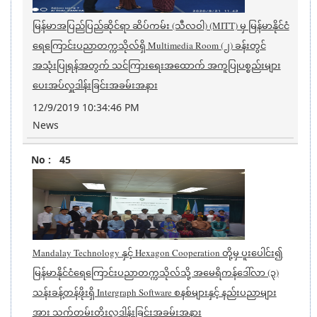
မြန်မာအပြည်ပြည်ဆိုင်ရာ ဆိပ်ကမ်း (သီလဝါ) (MITT) မှ မြန်မာနိုင်ငံ
ရေကြောင်းပညာတက္ကသိုလ်ရှိ Multimedia Room (၂) ခန်းတွင်
အသုံးပြုရန်အတွက် သင်ကြားရေးအထောက် အကူပြုပစ္စည်းများ
ပေးအပ်လှူဒါန်းခြင်းအခမ်းအနား
12/9/2019 10:34:46 PM
News
45
Mandalay Technology နှင့် Hexagon Cooperation တို့မှ ပူးပေါင်း၍
မြန်မာနိုင်ငံရေကြောင်းပညာတက္ကသိုလ်သို့ အမေရိကန်ဒေါ်လာ (၃)
သန်းခန့်တန်ဖိုးရှိ Intergraph Software စနစ်များနှင့် နည်းပညာများ
အား သက်တမ်းတိုးလှူဒါန်းခြင်းအခမ်းအနား