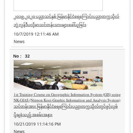
၂၀၁၉-၂၀၂၀ ပညာသင်နှစ် မြန်မာနိုင်ငံရေကြောင်းပညာတက္ကသိုလ်
ဘွဲ့လွန်ဒီပလိုမာသင်တန်းသားများခေါ်ယူခြင်း
10/7/2019 12:11:46 AM
News
32
1st Training Course on Geographic Information System (GIS) using
NK-GIAS (Nippon Koei-Graphic Information and Analysis System)
သင်တန်းအား မြန်မာနိုင်ငံရေကြောင်းပညာတက္ကသိုလ်တွင်ဖွင့်လှစ်
ပို့ချခဲ့သည့် အခမ်းအနား
10/21/2019 11:14:16 PM
News