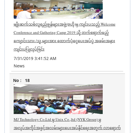
မျိုးဆက်သစ်လူရည်ချွန်များအဖွဲ့(ဗဟို)မှ ကျင်းပသည့် Welcome
Conference and Gathering Camp 2019 သို့ တက်ရောက်မည့်
ကျောင်းသား /သူ များအား ထောက်ပံ့ငွေပေးအပ်ပွဲ အခမ်းအနား
ကျင်းပပြုလုပ်ခြင်း
7/31/2019 3:41:52 AM
News
18
MJ Technology Co.Ltd မှ Unix Co.,ltd (NYK Group) မှ
အလုပ်အကိုင်အခွင့်အလမ်းများပေးအပ်နိုင်ရေးအတွက် လာရောက်