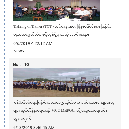
Training of Trainer (TOT ) သင်တန်းအား မြန်မာနိုင်ငံရေကြောင်း
ပညာတက္ကသိုလ်၌ ဖွင့်လှစ်ပို့ချသည့် အခမ်းအနား
6/6/2019 4:22:12 AM
News
10
မြန်မာနိုင်ငံရေကြောင်းပညာတက္ကသိုလ်မှ ကျောင်းသားကျောင်းသူ
များ ကွန်တိန်နာရေယာဉ် MCC MERGUI သို့ လေ့လာရေးခရီး
သွားရောက်
6/13/2019 3:46:45 AM