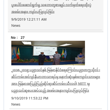
ပူးပေါင်းဆောင်ရွက်မှု သဘောတူစာချုပ် လက်မှတ်ရေးထိုးပွဲ
အခမ်းအနား ကျင်းပပြုလုပ်ခြင်း
9/9/2019 12:21:11 AM
News
27
၂၀၁၈-၂၀၁၉ ပညာသင်နှစ် မြန်မာနိုင်ငံရေကြောင်းပညာတက္ကသိုလ် ၊
ဆိပ်ကမ်းအင်ဂျင်နီယာဘာသာရပ်မှ နောက်ဆုံးနှစ်ကျောင်းသားများ
အား မြန်မာအပြည်ပြည်ဆိုင်ရာဆိပ်ကမ်း၊သီလဝါ( MITT )မှ
ပညာသင်ဆုပေးအပ်သည့် အခမ်းအနားကျင်းပပြုလုပ်ခြင်း
9/10/2019 11:53:22 PM
News