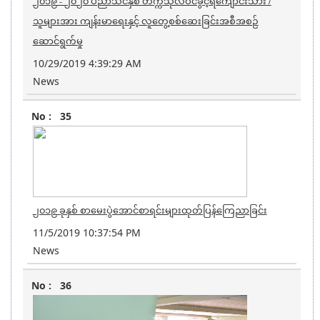
၂၀၁၉ - ၂၀၂၀ ပညာသင်နှစ် တက္ကသိုလ်ဝင်ခွင့်ရကျောင်းသား /
သူများအား ကျန်းမာရေးနှင့် လူတွေ့စစ်ဆေးခြင်းအစီအစဉ်
ဆောင်ရွက်မှု
10/29/2019 4:39:29 AM
News
35
၂၀၁၉ ခုနှစ် စာမေးပွဲအောင်စာရင်းများထုတ်ပြန်ကြေညာခြင်း
11/5/2019 10:37:54 PM
News
36