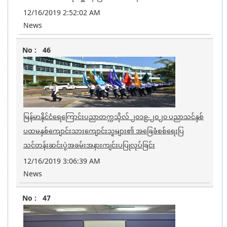
12/16/2019 2:52:02 AM
News
46
မြန်မာနိုင်ငံရေကြောင်းပညာတက္ကသိုလ် ၂၀၁၉-၂၀၂၀ ပညာသင်နှစ်
ပထမနှစ်ကျောင်းသားကျောင်းသူများ၏ အခြေခံစစ်ရေးပြ
သင်တန်းဆင်းပွဲအခမ်းအနားကျင်းပပြုလုပ်ခြင်း
12/16/2019 3:06:39 AM
News
47