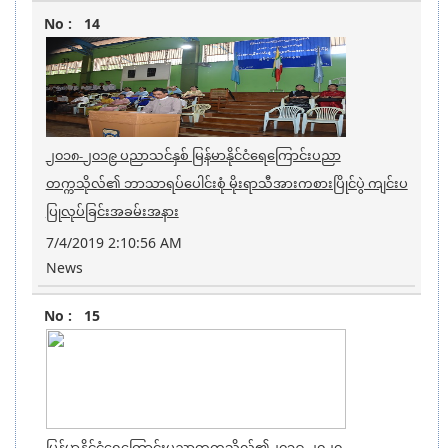
14
၂၀၁၈-၂၀၁၉ ပညာသင်နှစ် မြန်မာနိုင်ငံရေကြောင်းပညာ
တက္ကသိုလ်၏ ဘာသာရပ်ပေါင်းစုံ မိုးရာသီအားကစားပြိုင်ပွဲ ကျင်းပ
ပြုလုပ်ခြင်းအခမ်းအနား
7/4/2019 2:10:56 AM
News
15
မြန်မာနိုင်ငံရေကြောင်းပညာတက္ကသိုလ်၏၂၀၁၉-၂၀၂၀