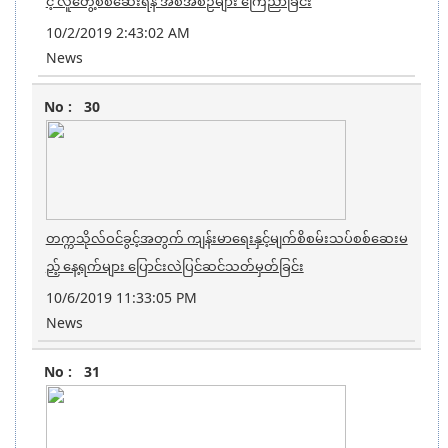
င့် လူတွေ့စစ်ဆေးရန် အစီအစဉ်များ ကြေညာခြင်း
10/2/2019 2:43:02 AM
News
30
တက္ကသိုလ်ဝင်ခွင့်အတွက် ကျန်းမာရေးနှင့်မျက်စိစမ်းသပ်စစ်ဆေးမ
ည့် နေ့ရက်များ ပြောင်းလဲပြင်ဆင်သတ်မှတ်ခြင်း
10/6/2019 11:33:05 PM
News
31