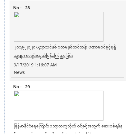
28
၂၀၁၉-၂၀၂၀ ပညာသင်နှစ် ပထမနှစ်သင်တန်း ပဏာမဝင်ခွင့်ရရှိ
သူများ စာရင်းထုတ်ပြန်ကြေညာခြင်း
9/17/2019 1:16:07 AM
News
29
မြန်မာနိုင်ငံရေကြောင်းပညာတက္ကသိုလ် ဝင်ခွင့်အတွက် ဆေးစစ်ရန်နှ