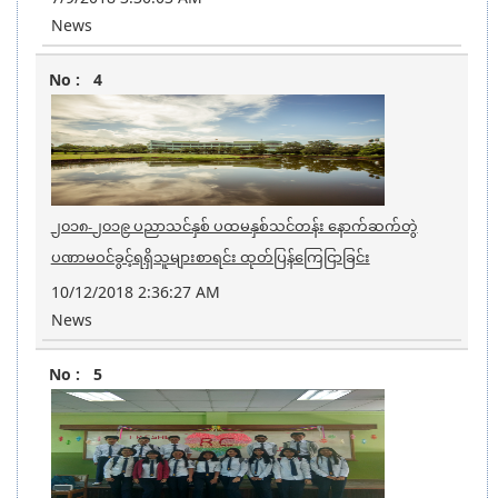
News
4
၂၀၁၈-၂၀၁၉ ပညာသင်နှစ် ပထမနှစ်သင်တန်း နောက်ဆက်တွဲ
ပဏာမဝင်ခွင့်ရရှိသူများစာရင်း ထုတ်ပြန်ကြေငြာခြင်း
10/12/2018 2:36:27 AM
News
5