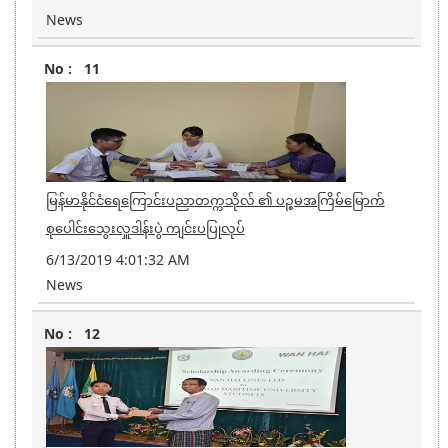
News
11
မြန်မာနိုင်ငံရေကြောင်းပညာတက္ကသိုလ် ၏ ပဉ္စမအကြိမ်မြောက်
စုပေါင်းသွေးလှူဒါန်းပွဲ ကျင်းပပြုလုပ်
6/13/2019 4:01:32 AM
News
12