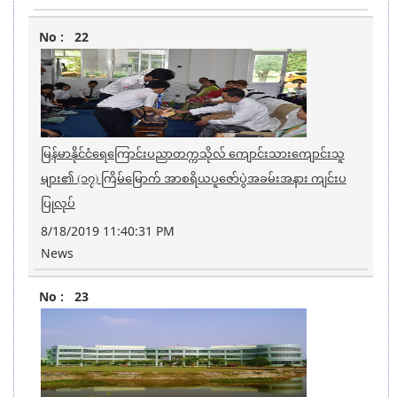
22
မြန်မာနိုင်ငံရေကြောင်းပညာတက္ကသိုလ် ကျောင်းသားကျောင်းသူ
များ၏ (၁၇) ကြိမ်မြောက် အာစရိယပူဇော်ပွဲအခမ်းအနား ကျင်းပ
ပြုလုပ်
8/18/2019 11:40:31 PM
News
23