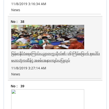
11/8/2019 3:16:34 AM
News
38
မြန်မာနိုင်ငံရေကြောင်းပညာတက္ကသိုလ်၏ (၁၆)ကြိမ်မြောက် စုပေါင်း
မဟာဘုံကထိန်ပွဲ အခမ်းအနားကျင်းပပြုလုပ်
11/8/2019 3:27:14 AM
News
39