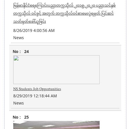
မြန်မာနိုင်ငံရေကြောင်းပညာတက္ကသိုလ် ၂၀၁၉-၂၀၂၀ ပညာသင်နှစ်
တက္ကသိုလ် ဝင်ခွင့် အတွက် တက္ကသိုလ်ဝင်စာမေးပွဲရမှတ် ပြင်ဆင်
သတ်မှတ်ခေါ်ယူခြင်း
8/26/2019 4:00:56 AM
News
24
NS Students Job Opportunities
8/29/2019 12:18:44 AM
News
25