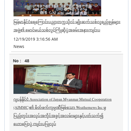
မြန်မာနိုင်ငံရေကြောင်းပညာတက္ကသိုလ် မျိုးဆက်သစ်လူရည်ချွန်များ
အဖွဲ့၏ မောင်မယ်သစ်လွင်ကြိုဆိုပွဲအခမ်းအနားကျင်းပ
12/19/2019 3:16:56 AM
News
48
ဂျပန်နိုင်ငံ Association of Japan Myanmar Mutual Cooperation
(AJMMC)၏ မိတ်ဖက်ကုမ္ပဏီဖြစ်သော Weathernews Inc မှ
ပြည်တွင်းအလုပ်အကိုင်အခွင့်အလမ်းများနှင့်ပတ်သက်၍
ဟောပြောပွဲ ကျင်းပပြုလုပ်