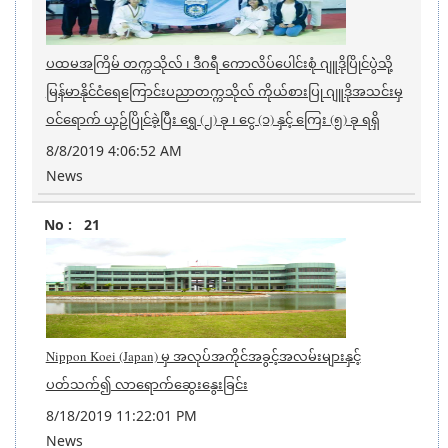
ပထမအကြိမ် တက္ကသိုလ် ၊ ဒီဂရီ ကောလိပ်ပေါင်းစုံ ဂျူဒိုပြိုင်ပွဲဲသို့
မြန်မာနိုင်ငံရေကြောင်းပညာတက္ကသိုလ် ကိုယ်စားပြု ဂျူဒိုအသင်းမှ
ဝင်ရောက် ယှဉ်ပြိုင်ခဲ့ပြီး ရွှေ (၂) ခု ၊ ငွေ (၁) နှင့် ကြေး (၅) ခု ရရှိ
8/8/2019 4:06:52 AM
News
21
Nippon Koei (Japan) မှ အလုပ်အကိုင်အခွင့်အလမ်းများနှင့်
ပတ်သက်၍ လာရောက်ဆွေးနွေးခြင်း
8/18/2019 11:22:01 PM
News