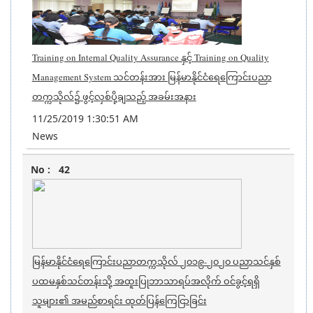
Training on Internal Quality Assurance နှင့် Training on Quality
Management System သင်တန်းအား မြန်မာနိုင်ငံရေကြောင်းပညာ
တက္ကသိုလ်၌ ဖွင့်လှစ်ပို့ချသည့် အခမ်းအနား
11/25/2019 1:30:51 AM
News
42
မြန်မာနိုင်ငံရေကြောင်းပညာတက္ကသိုလ် ၂၀၁၉-၂၀၂၀ ပညာသင်နှစ်
ပထမနှစ်သင်တန်းသို့ အထူးပြုဘာသာရပ်အလိုက် ဝင်ခွင့်ရရှိ
သူများ၏ အမည်စာရင်း ထုတ်ပြန်ကြေငြာခြင်း