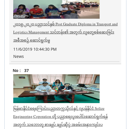
၂၀၁၉-၂၀၂၀ ပညာသင်နှစ် Post Graduate Diploma in Transport and
Logistics Management သင်တန်း၏ အတွက် လူတွေ့စစ်ဆေးခြင်း
အစီအစဉ် ဆောင်ရွက်မှု
11/6/2019 10:44:30 PM
News
37
မြန်မာနိုင်ငံရေကြောင်းပညာတက္ကသိုလ်နှင့် ဂျပန်နိုင်ငံ Solize
Engineering Coporation တို့ ပညာရေးပူးပေါင်းဆောင်ရွက်ရန်
အတွက် သဘောတူ စာချုပ် ချုပ်ဆိုပွဲ အခမ်းအနားကျင်းပ