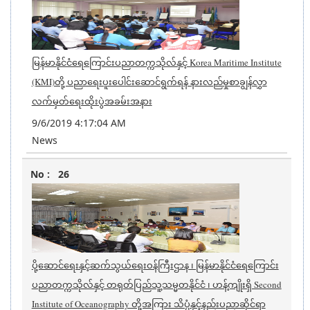
မြန်မာနိုင်ငံရေကြောင်းပညာတက္ကသိုလ်နှင့် Korea Maritime Institute
(KMI)တို့ ပညာရေးပူးပေါင်းဆောင်ရွက်ရန် နားလည်မှုစာချွန်လွှာ
လက်မှတ်ရေးထိုးပွဲအခမ်းအနား
9/6/2019 4:17:04 AM
News
26
ပို့ဆောင်ရေးနှင့်ဆက်သွယ်ရေးဝန်ကြီးဌာန ၊ မြန်မာနိုင်ငံရေကြောင်း
ပညာတက္ကသိုလ်နှင့် တရုတ်ပြည်သူ့သမ္မတနိုင်ငံ ၊ ဟန့်ကျိုးရှိ Second
Institute of Oceanography တို့အကြား သိပ္ပံနှင့်နည်းပညာဆိုင်ရာ